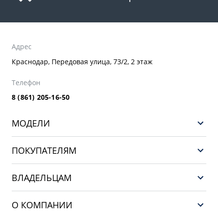
Адрес
Краснодар, Передовая улица, 73/2, 2 этаж
Телефон
8 (861) 205-16-50
МОДЕЛИ
GEELY EX5 ГИБРИД
ПОКУПАТЕЛЯМ
НОВЫЙ COOLRAY
Выбор и покупка
EX5
ВЛАДЕЛЬЦАМ
Финансы и услуги
PREFACE
Сервис
О КОМПАНИИ
CITYRAY
Поддержка