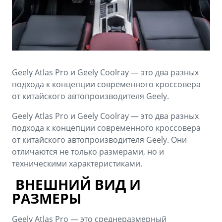
Аксессуары
Советы по эксплуатации
Зарядные устройства
Спецпредложения
OKAVANGO
MONJARO
ФИНАНСЫ И УСЛУГИ
ПОДДЕРЖКА
от 3 429 990 ₽*
от 4 349 990 ₽*
Geely Atlas Pro и Geely Coolray — это два разных
Автокредит
Помощь на дорогах
подхода к концепции современного кроссовера
Расчет КАСКО
Гарантия Geely
от китайского автопроизводителя Geely.
PREFACE
GEELY EX5
Страхование
Сервисная книжка
Geely Atlas Pro и Geely Coolray — это два разных
от 3 079 990 ₽*
от 3 769 990 ₽*
подхода к концепции современного кроссовера
GEELY Лизинг
Вопросы и ответы
от китайского автопроизводителя Geely. Они
отличаются не только размерами, но и
техническими характеристиками.
ВНЕШНИЙ ВИД И
РАЗМЕРЫ
Geely Atlas Pro — это среднеразмерный