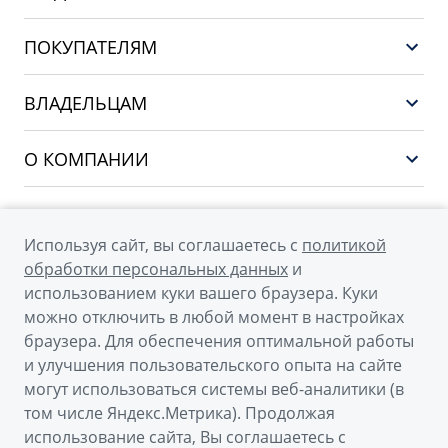
GEELY EX5 ГИБРИД
ПОКУПАТЕЛЯМ
НОВЫЙ COOLRAY
Выбор и покупка
EX5
ВЛАДЕЛЬЦАМ
Финансы и услуги
PREFACE
Сервис
О КОМПАНИИ
CITYRAY
Поддержка
О бренде GEELY
ATLAS
О дилерском центре
OKAVANGO
Используя сайт, вы соглашаетесь с
политикой
Мы в соцсетях
Новости
обработки персональных данных
и
MONJARO
использованием куки вашего браузера. Куки
Наша команда
Архивные модели
можно отключить в любой момент в настройках
Правовая информация
браузера. Для обеспечения оптимальной работы
и улучшения пользовательского опыта на сайте
Контакты
© 2026
могут использоваться системы веб-аналитики (в
том числе Яндекс.Метрика). Продолжая
Официальный сайт Geely в России
использование сайта, Вы соглашаетесь с