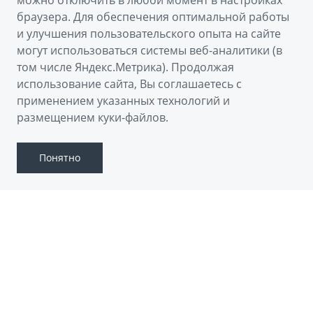
можно отключить в любой момент в настройках
браузера. Для обеспечения оптимальной работы
Получить предложение
и улучшения пользовательского опыта на сайте
могут использоваться системы веб-аналитики (в
том числе Яндекс.Метрика). Продолжая
Пройти тест-драйв
использование сайта, Вы соглашаетесь с
применением указанных технологий и
Скачать брошюру
размещением куки-файлов.
Понятно
GEELY EX5 EM-
i
Подключаемый гибридный кроссовер для
комфортной городской жизни и дальних
путешествий. GEELY EX5 EM-i отлично