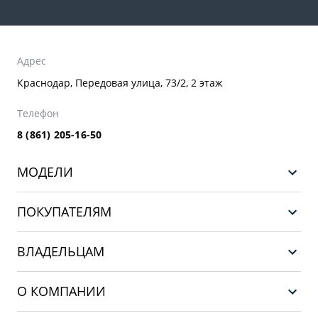
Адрес
Краснодар, Передовая улица, 73/2, 2 этаж
Телефон
8 (861) 205-16-50
МОДЕЛИ
GEELY EX5 EM-i
ПОКУПАТЕЛЯМ
НОВЫЙ COOLRAY
Выбор и покупка
EX5
ВЛАДЕЛЬЦАМ
Финансы и услуги
PREFACE
Сервис
О КОМПАНИИ
CITYRAY
Поддержка