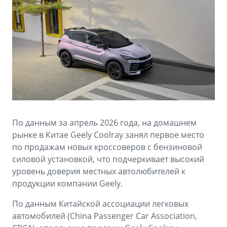
Аксессуары
Советы по эксплуатации
Зарядные устройства
Спецпредложения
OKAVANGO
MONJARO
ФИНАНСЫ И УСЛУГИ
ПОДДЕРЖКА
от 3 429 990 ₽*
от 4 349 990 ₽*
Автокредит
Помощь на дорогах
Расчет КАСКО
Гарантия Geely
PREFACE
GEELY EX5
Страхование
Сервисная книжка
По данным за апрель 2026 года, на домашнем
от 3 079 990 ₽*
от 3 769 990 ₽*
рынке в Китае Geely Coolray занял первое место
GEELY Лизинг
Вопросы и ответы
по продажам новых кроссоверов с бензиновой
силовой установкой, что подчеркивает высокий
уровень доверия местных автолюбителей к
продукции компании Geely.
По данным Китайской ассоциации легковых
автомобилей (China Passenger Car Association,