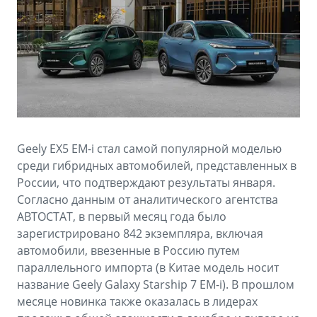
Аксессуары
Советы по эксплуатации
Зарядные устройства
Спецпредложения
OKAVANGO
MONJARO
ФИНАНСЫ И УСЛУГИ
ПОДДЕРЖКА
от 3 429 990 ₽*
от 4 349 990 ₽*
Автокредит
Помощь на дорогах
Расчет КАСКО
Гарантия Geely
Geely EX5 EM-i стал самой популярной моделью
PREFACE
GEELY EX5
Страхование
Сервисная книжка
среди гибридных автомобилей, представленных в
от 3 079 990 ₽*
от 3 769 990 ₽*
России, что подтверждают результаты января.
GEELY Лизинг
Вопросы и ответы
Согласно данным от аналитического агентства
АВТОСТАТ, в первый месяц года было
зарегистрировано 842 экземпляра, включая
автомобили, ввезенные в Россию путем
параллельного импорта (в Китае модель носит
название Geely Galaxy Starship 7 EM-i). В прошлом
месяце новинка также оказалась в лидерах