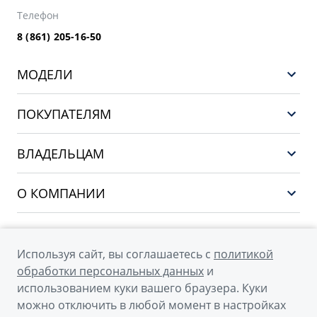
Телефон
8 (861) 205-16-50
МОДЕЛИ
GEELY EX5 ГИБРИД
ПОКУПАТЕЛЯМ
НОВЫЙ COOLRAY
Выбор и покупка
EX5
ВЛАДЕЛЬЦАМ
Финансы и услуги
PREFACE
Сервис
О КОМПАНИИ
CITYRAY
Поддержка
О бренде GEELY
ATLAS
О дилерском центре
OKAVANGO
Используя сайт, вы соглашаетесь с
политикой
Мы в соцсетях
Новости
обработки персональных данных
и
MONJARO
использованием куки вашего браузера. Куки
Наша команда
Архивные модели
можно отключить в любой момент в настройках