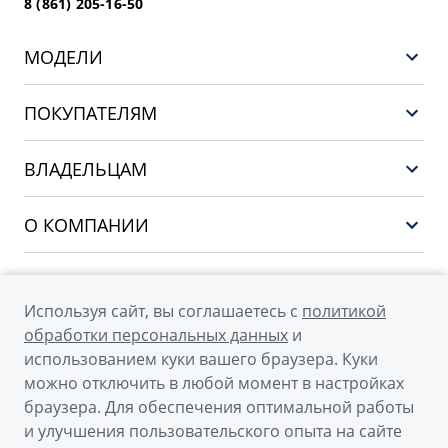
8 (861) 205-16-50
МОДЕЛИ
GEELY EX5 ГИБРИД
ПОКУПАТЕЛЯМ
НОВЫЙ COOLRAY
Выбор и покупка
EX5
ВЛАДЕЛЬЦАМ
Финансы и услуги
PREFACE
Сервис
О КОМПАНИИ
CITYRAY
Поддержка
О бренде GEELY
ATLAS
О дилерском центре
OKAVANGO
Используя сайт, вы соглашаетесь с
политикой
Мы в соцсетях
Новости
обработки персональных данных
и
MONJARO
использованием куки вашего браузера. Куки
Наша команда
Архивные модели
можно отключить в любой момент в настройках
Правовая информация
браузера. Для обеспечения оптимальной работы
и улучшения пользовательского опыта на сайте
Контакты
© 2026