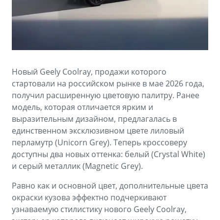
Аксессуары
Советы по эксплуатации
Зарядные устройства
Спецпредложения
OKAVANGO
MONJARO
ФИНАНСЫ И УСЛУГИ
ПОДДЕРЖКА
от 3 429 990 ₽*
от 4 349 990 ₽*
Новый Geely Coolray, продажи которого
Автокредит
Помощь на дорогах
стартовали на российском рынке в мае 2026 года,
Расчет КАСКО
Гарантия Geely
получил расширенную цветовую палитру. Ранее
модель, которая отличается ярким и
PREFACE
GEELY EX5
Страхование
Сервисная книжка
выразительным дизайном, предлагалась в
от 3 079 990 ₽*
от 3 769 990 ₽*
единственном эксклюзивном цвете лиловый
GEELY Лизинг
Вопросы и ответы
перламутр (Unicorn Grey). Теперь кроссоверу
доступны два новых оттенка: белый (Crystal White)
и серый металлик (Magnetic Grey).
Равно как и основной цвет, дополнительные цвета
окраски кузова эффектно подчеркивают
узнаваемую стилистику нового Geely Coolray,