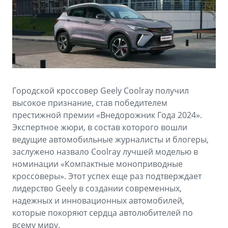
Аксессуары
Советы по эксплуатации
Зарядные устройства
Спецпредложения
OKAVANGO
MONJARO
ФИНАНСЫ И УСЛУГИ
ПОДДЕРЖКА
от 3 429 990 ₽*
от 4 349 990 ₽*
Автокредит
Помощь на дорогах
Городской кроссовер Geely Coolray получил
Расчет КАСКО
Гарантия Geely
высокое признание, став победителем
PREFACE
GEELY EX5
престижной премии «Внедорожник Года 2024».
Страхование
Сервисная книжка
Экспертное жюри, в состав которого вошли
от 3 079 990 ₽*
от 3 769 990 ₽*
ведущие автомобильные журналисты и блогеры,
GEELY Лизинг
Вопросы и ответы
заслужено назвало Coolray лучшей моделью в
номинации «Компактные моноприводные
кроссоверы». Этот успех еще раз подтверждает
лидерство Geely в создании современных,
надежных и инновационных автомобилей,
которые покоряют сердца автолюбителей по
всему миру.