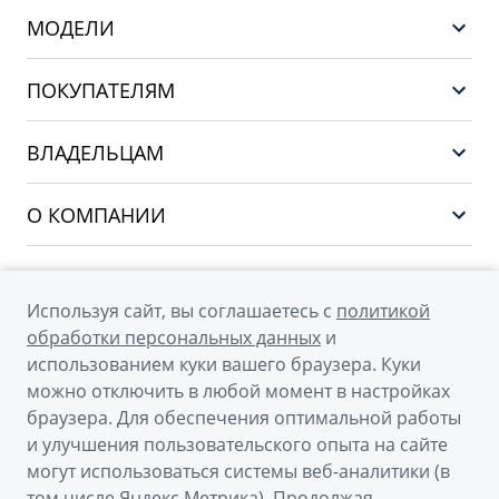
МОДЕЛИ
GEELY EX5 ГИБРИД
ПОКУПАТЕЛЯМ
НОВЫЙ COOLRAY
Выбор и покупка
EX5
ВЛАДЕЛЬЦАМ
Финансы и услуги
PREFACE
Сервис
О КОМПАНИИ
CITYRAY
Поддержка
О бренде GEELY
ATLAS
О дилерском центре
OKAVANGO
Используя сайт, вы соглашаетесь с
политикой
Мы в соцсетях
Новости
обработки персональных данных
и
MONJARO
использованием куки вашего браузера. Куки
Наша команда
Архивные модели
можно отключить в любой момент в настройках
Правовая информация
браузера. Для обеспечения оптимальной работы
и улучшения пользовательского опыта на сайте
Контакты
© 2026
могут использоваться системы веб-аналитики (в
том числе Яндекс.Метрика). Продолжая