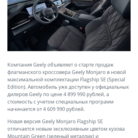
Аксессуары
Советы по эксплуатации
Зарядные устройства
Спецпредложения
OKAVANGO
MONJARO
ФИНАНСЫ И УСЛУГИ
ПОДДЕРЖКА
от 3 429 990 ₽*
от 4 349 990 ₽*
Автокредит
Помощь на дорогах
Расчет КАСКО
Гарантия Geely
Компания Geely объявляет о старте продаж
PREFACE
GEELY EX5
Страхование
Сервисная книжка
флагманского кроссовера Geely Monjaro в новой
от 3 079 990 ₽*
от 3 769 990 ₽*
максимальной комплектации Flagship SE (Special
GEELY Лизинг
Вопросы и ответы
Edition). Автомобиль уже доступен у официальных
дилеров Geely по цене 4 899 990 рублей, а
стоимость с учетом специальных программ
начинается от 4 609 990 рублей.
Новая версия Geely Monjaro Flagship SE
отличается новым эксклюзивным цветом кузова
Mountain Green (зеленый металлик) и