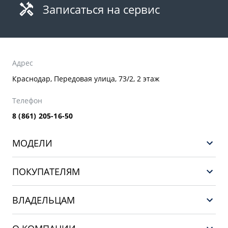
Записаться на сервис
Адрес
Краснодар, Передовая улица, 73/2, 2 этаж
Телефон
8 (861) 205-16-50
МОДЕЛИ
GEELY EX5 ГИБРИД
ПОКУПАТЕЛЯМ
НОВЫЙ COOLRAY
Выбор и покупка
EX5
ВЛАДЕЛЬЦАМ
Финансы и услуги
PREFACE
Сервис