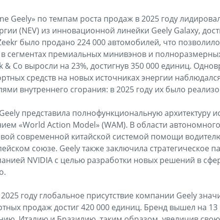
One Geely» по темпам роста продаж в 2025 году лидиров
гии (NEV) из инновационной линейки Geely Galaxy, дости
Zeekr было продано 224 000 автомобилей, что позволило
в сегментах премиальных минивэнов и полноразмерных
 & Co выросли на 23%, достигнув 350 000 единиц. Одно
ртных средств на новых источниках энергии наблюдалс
ями внутреннего сгорания: в 2025 году их было реализов
 Geely представила полнофункциональную архитектуру и
нием «World Action Model» (WAM). В области автономног
ервой современной китайской системой помощи водител
ейском союзе. Geely также заключила стратегическое па
анией NVIDIA с целью разработки новых решений в сфе
о.
в 2025 году глобальное присутствие компании Geely зна
тных продаж достиг 420 000 единиц. Бренд вышел на 13
ию, Италию и Бразилию, таким образом, увеличив свою