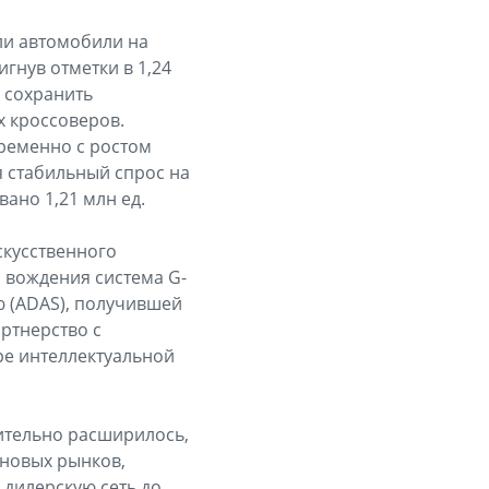
али автомобили на
гнув отметки в 1,24
 сохранить
 кроссоверов.
временно с ростом
я стабильный спрос на
ано 1,21 млн ед.
скусственного
о вождения система G-
ю (ADAS), получившей
ртнерство с
ре интеллектуальной
чительно расширилось,
 новых рынков,
 дилерскую сеть до