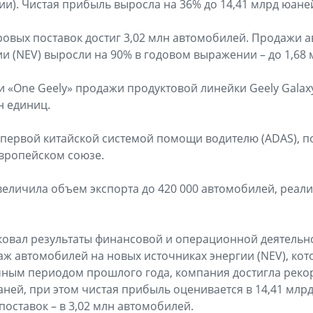
и). Чистая прибыль выросла на 36% до 14,41 млрд юане
вых поставок достиг 3,02 млн автомобилей. Продажи 
и (NEV) выросли на 90% в годовом выражении – до 1,68 
и «One Geely» продажи продуктовой линейки Geely Galax
н единиц.
а первой китайской системой помощи водителю (ADAS), 
вропейском союзе.
величила объем экспорта до 420 000 автомобилей, реали
ковал результаты финансовой и операционной деятельнос
аж автомобилей на новых источниках энергии (NEV), кот
чным периодом прошлого года, компания достигла реко
аней, при этом чистая прибыль оценивается в 14,41 млрд
ставок – в 3,02 млн автомобилей.