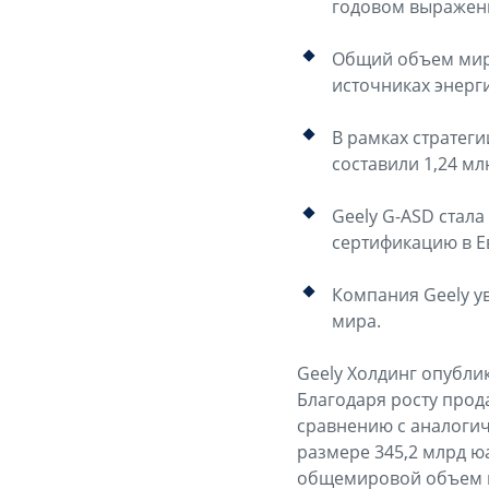
годовом выражени
Общий объем миро
источниках энерги
В рамках стратеги
составили 1,24 мл
Geely G-ASD стал
сертификацию в Е
Компания Geely у
мира.
Geely Холдинг опубли
Благодаря росту прод
сравнению с аналоги
размере 345,2 млрд ю
общемировой объем по