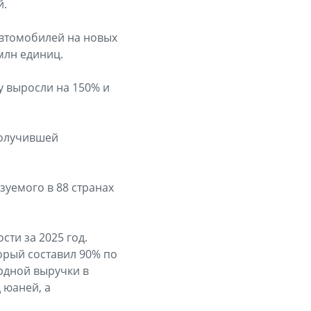
й.
автомобилей на новых
млн единиц.
y выросли на 150% и
получившей
зуемого в 88 странах
ти за 2025 год.
орый составил 90% по
рдной выручки в
 юаней, а