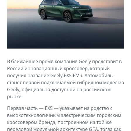
Аксессуары
Советы по эксплуатации
Зарядные устройства
Спецпредложения
OKAVANGO
MONJARO
ФИНАНСЫ И УСЛУГИ
ПОДДЕРЖКА
от 3 429 990 ₽*
от 4 349 990 ₽*
Автокредит
Помощь на дорогах
Расчет КАСКО
Гарантия Geely
В ближайшее время компания Geely представит в
PREFACE
GEELY EX5
Страхование
Сервисная книжка
России инновационный кроссовер, который
от 3 079 990 ₽*
от 3 769 990 ₽*
получил название Geely EX5 EM-i. Автомобиль
GEELY Лизинг
Вопросы и ответы
станет первой подключаемой гибридной моделью
Geely, официально доступной на российском
рынке.
Первая часть — EX5 — указывает на родство с
высокотехнологичным электрическим городским
кроссовером бренда, построенном на той же
передовой модульной архитектуре GEA, тогда как