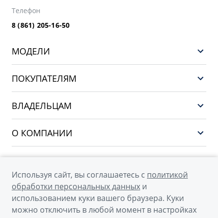
Телефон
8 (861) 205-16-50
МОДЕЛИ
GEELY EX5 ГИБРИД
ПОКУПАТЕЛЯМ
НОВЫЙ COOLRAY
Выбор и покупка
EX5
ВЛАДЕЛЬЦАМ
Финансы и услуги
PREFACE
Сервис
О КОМПАНИИ
CITYRAY
Поддержка
О бренде GEELY
ATLAS
О дилерском центре
OKAVANGO
Используя сайт, вы соглашаетесь с
политикой
Мы в соцсетях
Новости
обработки персональных данных
и
MONJARO
использованием куки вашего браузера. Куки
Наша команда
Архивные модели
можно отключить в любой момент в настройках