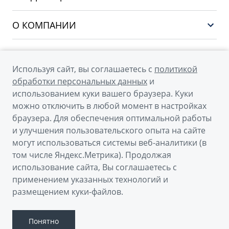
Финансы и услуги
PREFACE
Сервис
О КОМПАНИИ
CITYRAY
Поддержка
О бренде GEELY
ATLAS
О дилерском центре
OKAVANGO
Используя сайт, вы соглашаетесь с
политикой
Мы в соцсетях
Новости
обработки персональных данных
и
MONJARO
использованием куки вашего браузера. Куки
Наша команда
Архивные модели
можно отключить в любой момент в настройках
Правовая информация
браузера. Для обеспечения оптимальной работы
и улучшения пользовательского опыта на сайте
Контакты
© 2026
могут использоваться системы веб-аналитики (в
том числе Яндекс.Метрика). Продолжая
Официальный сайт Geely в России
использование сайта, Вы соглашаетесь с
Политика обработки персональных данных
применением указанных технологий и
размещением куки-файлов.
Правовая информация
Сделано в ПЕРКС
Понятно