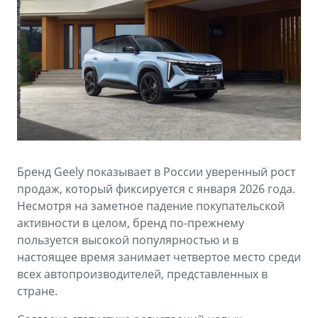
Аксессуары
Советы по эксплуатации
Зарядные устройства
Спецпредложения
OKAVANGO
MONJARO
ФИНАНСЫ И УСЛУГИ
ПОДДЕРЖКА
от 3 429 990 ₽*
от 4 349 990 ₽*
Автокредит
Помощь на дорогах
Расчет КАСКО
Гарантия Geely
PREFACE
GEELY EX5
Страхование
Сервисная книжка
Бренд Geely показывает в России уверенный рост
от 3 079 990 ₽*
от 3 769 990 ₽*
продаж, который фиксируется с января 2026 года.
GEELY Лизинг
Вопросы и ответы
Несмотря на заметное падение покупательской
активности в целом, бренд по-прежнему
пользуется высокой популярностью и в
настоящее время занимает четвертое место среди
всех автопроизводителей, представленных в
стране.