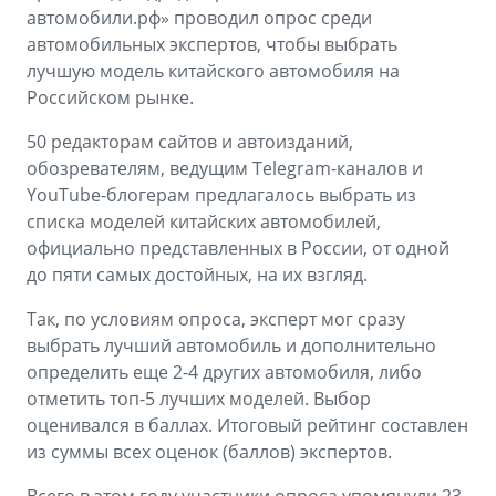
Аксессуары
Советы по эксплуатации
автомобили.рф» проводил опрос среди
автомобильных экспертов, чтобы выбрать
Зарядные устройства
Спецпредложения
лучшую модель китайского автомобиля на
Российском рынке.
OKAVANGO
MONJARO
ФИНАНСЫ И УСЛУГИ
ПОДДЕРЖКА
от 3 429 990 ₽*
от 4 349 990 ₽*
50 редакторам сайтов и автоизданий,
Автокредит
Помощь на дорогах
обозревателям, ведущим Telegram-каналов и
YouTube-блогерам предлагалось выбрать из
Расчет КАСКО
Гарантия Geely
списка моделей китайских автомобилей,
официально представленных в России, от одной
PREFACE
GEELY EX5
Страхование
Сервисная книжка
до пяти самых достойных, на их взгляд.
от 3 079 990 ₽*
от 3 769 990 ₽*
GEELY Лизинг
Вопросы и ответы
Так, по условиям опроса, эксперт мог сразу
выбрать лучший автомобиль и дополнительно
определить еще 2-4 других автомобиля, либо
отметить топ-5 лучших моделей. Выбор
оценивался в баллах. Итоговый рейтинг составлен
из суммы всех оценок (баллов) экспертов.