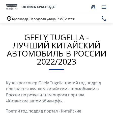
ОПТИМА КРАСНОДАР
Краснодар, Передовая улица, 73/2, 2 этаж
GEELY TUGELLA -
ПОКУПАТЕЛЯМ
О КОМПАНИИ
ВЛАДЕЛЬЦАМ
МОДЕЛИ
ЛУЧШИЙ КИТАЙСКИЙ
ВЫБОР И ПОКУПКА
СЕРВИС
О бренде GEELY
АВТОМОБИЛЬ В РОССИИ
2022/2023
Автомобили в наличии
Запись в сервисный центр
О дилерском центре
GEELY EX5 Гибрид
НОВЫЙ COOLRAY
Спецпредложения
Техническое обслуживание
Новости
от 3 214 990 ₽*
от 2 764 990 ₽*
Получить персональное предложение
Калькулятор ТО
Купе-кроссовер Geely Tugella третий год подряд
Наша команда
признается лучшим китайским автомобилем в
Записаться на тест-драйв
Ценности сервиса Geely
России по результатам опроса портала
Правовая информация
«Китайские автомобили.рф».
CITYRAY
ATLAS
Трейд-ин
Руководство по эксплуатации
Контакты
от 2 599 990 ₽*
от 3 189 990 ₽*
Третий год подряд портал «Китайские