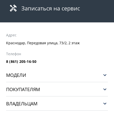
Записаться на сервис
Адрес
Краснодар, Передовая улица, 73/2, 2 этаж
Телефон
8 (861) 205-16-50
МОДЕЛИ
GEELY EX5 ГИБРИД
ПОКУПАТЕЛЯМ
НОВЫЙ COOLRAY
Выбор и покупка
EX5
ВЛАДЕЛЬЦАМ
Финансы и услуги
PREFACE
Сервис