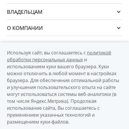
НОВЫЙ COOLRAY
Выбор и покупка
EX5
ВЛАДЕЛЬЦАМ
Финансы и услуги
PREFACE
Сервис
О КОМПАНИИ
CITYRAY
Поддержка
О бренде GEELY
ATLAS
О дилерском центре
OKAVANGO
Используя сайт, вы соглашаетесь с
политикой
Мы в соцсетях
Новости
обработки персональных данных
и
MONJARO
использованием куки вашего браузера. Куки
Наша команда
Архивные модели
можно отключить в любой момент в настройках
Правовая информация
браузера. Для обеспечения оптимальной работы
и улучшения пользовательского опыта на сайте
Контакты
© 2026
могут использоваться системы веб-аналитики (в
том числе Яндекс.Метрика). Продолжая
Официальный сайт Geely в России
использование сайта, Вы соглашаетесь с
Политика обработки персональных данных
применением указанных технологий и
размещением куки-файлов.
Правовая информация