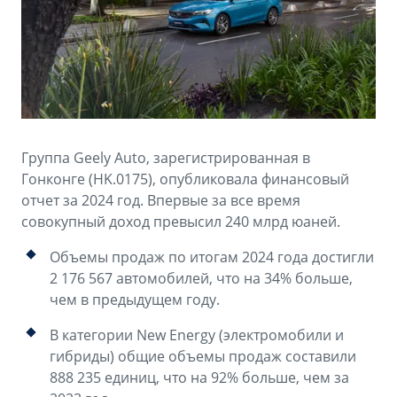
Аксессуары
Советы по эксплуатации
Зарядные устройства
Спецпредложения
OKAVANGO
MONJARO
ФИНАНСЫ И УСЛУГИ
ПОДДЕРЖКА
от 3 429 990 ₽*
от 4 349 990 ₽*
Автокредит
Помощь на дорогах
Группа Geely Auto, зарегистрированная в
Расчет КАСКО
Гарантия Geely
Гонконге (HK.0175), опубликовала финансовый
PREFACE
GEELY EX5
отчет за 2024 год. Впервые за все время
Страхование
Сервисная книжка
совокупный доход превысил 240 млрд юаней.
от 3 079 990 ₽*
от 3 769 990 ₽*
GEELY Лизинг
Вопросы и ответы
Объемы продаж по итогам 2024 года достигли
2 176 567 автомобилей, что на 34% больше,
чем в предыдущем году.
В категории New Energy (электромобили и
гибриды) общие объемы продаж составили
888 235 единиц, что на 92% больше, чем за