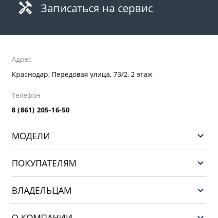
Записаться на сервис
Адрес
Краснодар, Передовая улица, 73/2, 2 этаж
Телефон
8 (861) 205-16-50
МОДЕЛИ
GEELY EX5 ГИБРИД
ПОКУПАТЕЛЯМ
НОВЫЙ COOLRAY
Выбор и покупка
EX5
ВЛАДЕЛЬЦАМ
Финансы и услуги
PREFACE
Сервис
О КОМПАНИИ