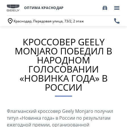
ОПТИМА КРАСНОДАР
Краснодар, Передовая улица, 73/2, 2 этаж
КРОССОВЕР GEELY
ПОКУПАТЕЛЯМ
О КОМПАНИИ
ВЛАДЕЛЬЦАМ
МОДЕЛИ
MONJARO ПОБЕДИЛ В
ВЫБОР И ПОКУПКА
СЕРВИС
О бренде GEELY
НАРОДНОМ
ГОЛОСОВАНИИ
Автомобили в наличии
Запись в сервисный центр
О дилерском центре
«НОВИНКА ГОДА» В
GEELY EX5 Гибрид
НОВЫЙ COOLRAY
Спецпредложения
Техническое обслуживание
Новости
от 3 214 990 ₽*
от 2 764 990 ₽*
РОССИИ
Получить персональное предложение
Калькулятор ТО
Наша команда
Записаться на тест-драйв
Ценности сервиса Geely
Правовая информация
Флагманский кроссовер Geely Monjaro получил
CITYRAY
ATLAS
Трейд-ин
Руководство по эксплуатации
титул «Новинка года» в России по результатам
Контакты
от 2 599 990 ₽*
от 3 189 990 ₽*
ежегодной премии, организованной