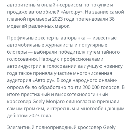
Аксессуары
Советы по эксплуатации
авторитетным онлайн-сервисом по покупке и
продаже автомобилей «Авто.ру». На звание самой
Зарядные устройства
Спецпредложения
главной премьеры 2023 года претендовали 38
моделей различных марок.
OKAVANGO
MONJARO
ФИНАНСЫ И УСЛУГИ
ПОДДЕРЖКА
от 3 429 990 ₽*
от 4 349 990 ₽*
Профильные эксперты авторынка — известные
Автокредит
Помощь на дорогах
автомобильные журналисты и популярные
блогеры — выбирали победителя путем тайного
Расчет КАСКО
Гарантия Geely
голосования. Наряду с профессионалами
автоиндустрии в голосовании за лучшую новинку
PREFACE
GEELY EX5
Страхование
Сервисная книжка
года также приняла участие многочисленная
от 3 079 990 ₽*
от 3 769 990 ₽*
аудитория «Авто.ру». В ходе народного онлайн-
GEELY Лизинг
Вопросы и ответы
опроса было обработано почти 200 000 голосов. В
итоге престижный и высокотехнологичный
кроссовер Geely Monjaro единогласно признали
самым громким, интересным и многообещающим
дебютом 2023 года.
Элегантный полноприводный кроссовер Geely