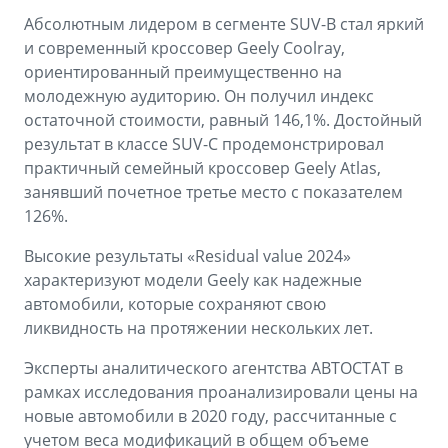
Аксессуары
Советы по эксплуатации
Абсолютным лидером в сегменте SUV-B стал яркий
и современный кроссовер Geely Coolray,
Зарядные устройства
Спецпредложения
ориентированный преимущественно на
OKAVANGO
MONJARO
молодежную аудиторию. Он получил индекс
ФИНАНСЫ И УСЛУГИ
ПОДДЕРЖКА
от 3 429 990 ₽*
от 4 349 990 ₽*
остаточной стоимости, равный 146,1%. Достойный
результат в классе SUV-C продемонстрировал
Автокредит
Помощь на дорогах
практичный семейный кроссовер Geely Atlas,
Расчет КАСКО
Гарантия Geely
занявший почетное третье место с показателем
126%.
PREFACE
GEELY EX5
Страхование
Сервисная книжка
от 3 079 990 ₽*
от 3 769 990 ₽*
Высокие результаты «Residual value 2024»
GEELY Лизинг
Вопросы и ответы
характеризуют модели Geely как надежные
автомобили, которые сохраняют свою
ликвидность на протяжении нескольких лет.
Эксперты аналитического агентства АВТОСТАТ в
рамках исследования проанализировали цены на
новые автомобили в 2020 году, рассчитанные с
учетом веса модификаций в общем объеме