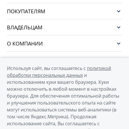
GEELY EX5 ГИБРИД
ПОКУПАТЕЛЯМ
НОВЫЙ COOLRAY
Выбор и покупка
EX5
ВЛАДЕЛЬЦАМ
Финансы и услуги
PREFACE
Сервис
О КОМПАНИИ
CITYRAY
Поддержка
О бренде GEELY
ATLAS
О дилерском центре
OKAVANGO
Используя сайт, вы соглашаетесь с
политикой
Мы в соцсетях
Новости
обработки персональных данных
и
MONJARO
использованием куки вашего браузера. Куки
Наша команда
Архивные модели
можно отключить в любой момент в настройках
Правовая информация
браузера. Для обеспечения оптимальной работы
и улучшения пользовательского опыта на сайте
Контакты
© 2026
могут использоваться системы веб-аналитики (в
том числе Яндекс.Метрика). Продолжая
Официальный сайт Geely в России
использование сайта, Вы соглашаетесь с
Политика обработки персональных данных