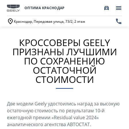
ОПТИМА КРАСНОДАР
Краснодар, Передовая улица, 73/2, 2 этаж
КРОССОВЕРЫ GEELY
ПОКУПАТЕЛЯМ
О КОМПАНИИ
ВЛАДЕЛЬЦАМ
МОДЕЛИ
ПРИЗНАНЫ ЛУЧШИМИ
ВЫБОР И ПОКУПКА
СЕРВИС
О бренде GEELY
ПО СОХРАНЕНИЮ
ОСТАТОЧНОЙ
Автомобили в наличии
Запись в сервисный центр
О дилерском центре
СТОИМОСТИ
GEELY EX5 Гибрид
НОВЫЙ COOLRAY
Спецпредложения
Техническое обслуживание
Новости
от 3 214 990 ₽*
от 2 764 990 ₽*
Получить персональное предложение
Калькулятор ТО
Наша команда
Две модели Geely удостоились наград за высокую
Записаться на тест-драйв
Ценности сервиса Geely
Правовая информация
остаточную стоимость по результатам 10-й
CITYRAY
ATLAS
ежегодной премии «Residual value 2024»
Трейд-ин
Руководство по эксплуатации
Контакты
от 2 599 990 ₽*
от 3 189 990 ₽*
аналитического агентства АВТОСТАТ.