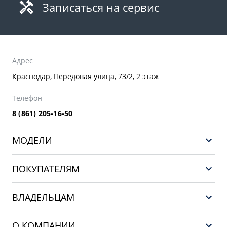
Записаться на сервис
Адрес
Краснодар, Передовая улица, 73/2, 2 этаж
Телефон
8 (861) 205-16-50
МОДЕЛИ
GEELY EX5 ГИБРИД
ПОКУПАТЕЛЯМ
НОВЫЙ COOLRAY
Выбор и покупка
EX5
ВЛАДЕЛЬЦАМ
Финансы и услуги
PREFACE
Сервис
О КОМПАНИИ