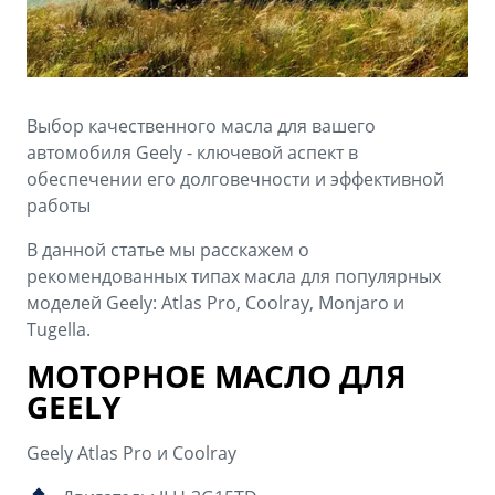
Аксессуары
Советы по эксплуатации
Зарядные устройства
Спецпредложения
OKAVANGO
MONJARO
ФИНАНСЫ И УСЛУГИ
ПОДДЕРЖКА
Выбор качественного масла для вашего
от 3 429 990 ₽*
от 4 349 990 ₽*
автомобиля Geely - ключевой аспект в
Автокредит
Помощь на дорогах
обеспечении его долговечности и эффективной
работы
Расчет КАСКО
Гарантия Geely
PREFACE
GEELY EX5
В данной статье мы расскажем о
Страхование
Сервисная книжка
рекомендованных типах масла для популярных
от 3 079 990 ₽*
от 3 769 990 ₽*
моделей Geely: Atlas Pro, Coolray, Monjaro и
GEELY Лизинг
Вопросы и ответы
Tugella.
МОТОРНОЕ МАСЛО ДЛЯ
GEELY
Geely Atlas Pro и Coolray