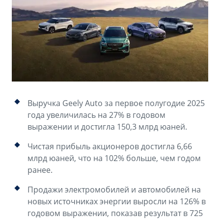
Аксессуары
Советы по эксплуатации
Зарядные устройства
Спецпредложения
OKAVANGO
MONJARO
ФИНАНСЫ И УСЛУГИ
ПОДДЕРЖКА
от 3 429 990 ₽*
от 4 349 990 ₽*
Автокредит
Помощь на дорогах
Расчет КАСКО
Гарантия Geely
Выручка Geely Auto за первое полугодие 2025
PREFACE
GEELY EX5
Страхование
Сервисная книжка
года увеличилась на 27% в годовом
от 3 079 990 ₽*
от 3 769 990 ₽*
выражении и достигла 150,3 млрд юаней.
GEELY Лизинг
Вопросы и ответы
Чистая прибыль акционеров достигла 6,66
млрд юаней, что на 102% больше, чем годом
ранее.
Продажи электромобилей и автомобилей на
новых источниках энергии выросли на 126% в
годовом выражении, показав результат в 725