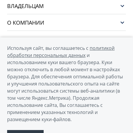
Выбор и покупка
EX5
ВЛАДЕЛЬЦАМ
Финансы и услуги
PREFACE
Сервис
О КОМПАНИИ
CITYRAY
Поддержка
О бренде GEELY
ATLAS
О дилерском центре
OKAVANGO
Используя сайт, вы соглашаетесь с
политикой
Мы в соцсетях
Новости
обработки персональных данных
и
MONJARO
использованием куки вашего браузера. Куки
Наша команда
Архивные модели
можно отключить в любой момент в настройках
Правовая информация
браузера. Для обеспечения оптимальной работы
и улучшения пользовательского опыта на сайте
Контакты
© 2026
могут использоваться системы веб-аналитики (в
том числе Яндекс.Метрика). Продолжая
Официальный сайт Geely в России
использование сайта, Вы соглашаетесь с
Политика обработки персональных данных
применением указанных технологий и
размещением куки-файлов.
Правовая информация