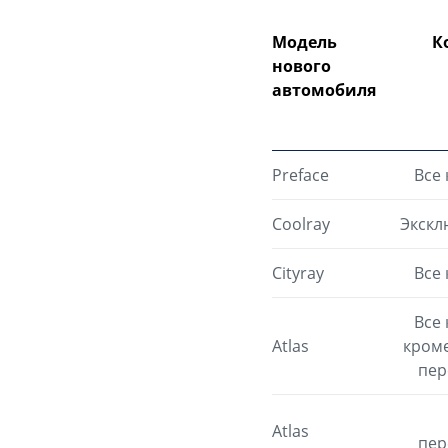
Модель
К
нового
автомобиля
Preface
Все
Coolray
Экскл
Cityray
Все
Все
Atlas
кроме
пер
Atlas
пер