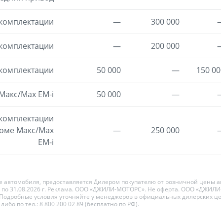
 комплектации
—
300 000
 комплектации
—
200 000
 комплектации
50 000
—
150 00
Макс/Max EM-i
50 000
—
 комплектации
оме Макс/Max
—
250 000
EM-i
не автомобиля, предоставляется Дилером покупателю от розничной цены 
 г. по 31.08.2026 г. Реклама. ООО «ДЖИЛИ-МОТОРС». Не оферта. ООО «ДЖИ
 Подробные условия уточняйте у менеджеров в официальных дилерских цен
) либо по тел.: 8 800 200 02 89 (бесплатно по РФ).