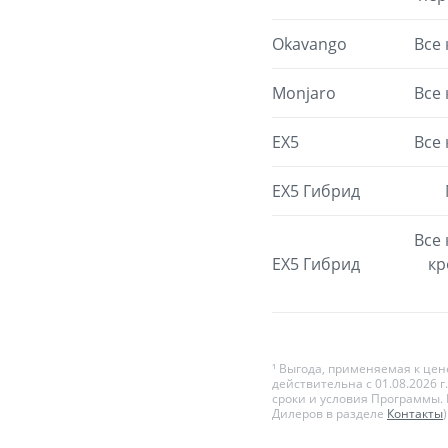
Okavango
Все
Monjaro
Все
EX5
Все
EX5 Гибрид
Все
EX5 Гибрид
кр
¹ Выгода, применяемая к це
действительна с 01.08.2026
сроки и условия Программы.
Дилеров в разделе
Контакты