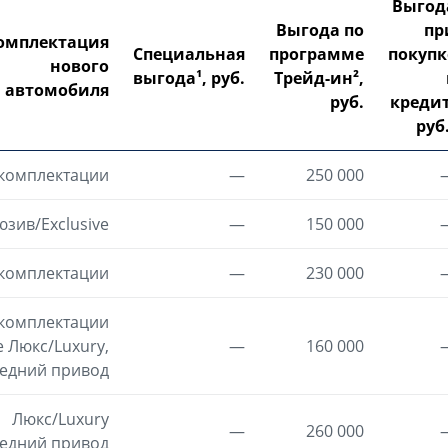
Выгод
Выгода по
пр
омплектация
Специальная
программе
покупк
нового
выгода¹, руб.
Трейд-ин²,
автомобиля
руб.
кредит
руб.
 комплектации
—
250 000
юзив/Exclusive
—
150 000
 комплектации
—
230 000
 комплектации
 Люкс/Luxury,
—
160 000
едний привод
Люкс/Luxury
—
260 000
едний привод