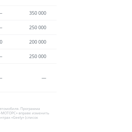
—
350 000
350 000¹⁰
—
250 000
250 000¹¹
0
200 000
400 000¹²
—
250 000
300 000¹³
—
—
250 000
автомобиля. Программа
ЛИ-МОТОРС» вправе изменить
трах «Geely» (список