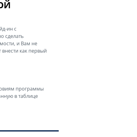
ОЙ
йд-ин с
о сделать
ости, и Вам не
 внести как первый
словиям программы
анную в таблице