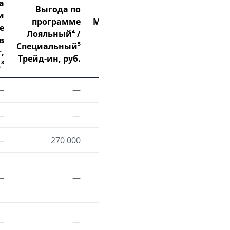
а
Выгода по
и
программе
Максимальная
е
Лояльный⁴ /
выгода до,
в
Специальный⁵
руб.
,
Трейд-ин, руб.
³
—
—
250 000⁶
—
—
150 000⁷
—
270 000
270 000⁸
—
—
160 000
—
—
260 000⁹