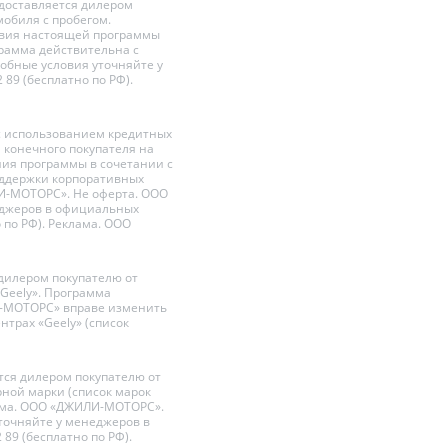
едоставляется дилером
мобиля с пробегом.
овия настоящей программы
грамма действительна с
робные условия уточняйте у
02 89 (бесплатно по РФ).
 с использованием кредитных
 конечного покупателя на
ния программы в сочетании с
оддержки корпоративных
ИЛИ-МОТОРС». Не оферта. ООО
еджеров в официальных
но по РФ). Реклама. ООО
 дилером покупателю от
Geely». Программа
ЛИ-МОТОРС» вправе изменить
трах «Geely» (список
тся дилером покупателю от
ной марки (список марок
еклама. ООО «ДЖИЛИ-МОТОРС».
точняйте у менеджеров в
2 89 (бесплатно по РФ).