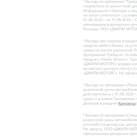
² Выгода по программе “Трей
покупателю от розничной цен
Информацию о брендах и мод
не могут сочетаться с усло
01.08.2026 г. по 31.08.2026
менеджеров в дилерских цент
Реклама. ООО «ДЖИЛИ-МОТОР
³ Выгода при покупке в кре
средств любого Банка, по у
сумму не менее указанной. 
программой Трейд-ин. Услов
продаж», «Geely Лизинг». Пр
«ДЖИЛИ-МОТОРС» вправе изм
дилерских центрах «Geely» (
«ДЖИЛИ-МОТОРС». Не оферта
⁴ Выгода по программе «Лоял
розничной цены автомобиля,
действительна с 01.08.2026
сроки и условия Программы.
Дилеров в разделе
Контакты
⁵ Выгода по программе «Спец
розничной цены автомобиля,
уточняйте в дилерских центр
Не оферта. ООО «ДЖИЛИ-МОТО
официальных дилерских цент