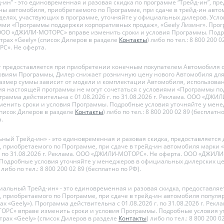
д-ин” - это единовременная и разовая скидка по программе “Трейд-ин”, пр
ы автомобиля, приобретаемого по Программе, при сдаче в трейд-ин авто
елях, участвующих в программе, уточняйте у официальных дилеров. Усл
виями «Программы поддержки корпоративных продаж», «Geely Лизинг». Про
 г. ООО «ДЖИЛИ-МОТОРС» вправе изменить сроки и условия Программы. Под
рах «Geely» (список Дилеров в разделе
Контакты
) либо по тел.: 8 800 200 
С». Не оферта.
дит предоставляется при приобретении конечным покупателем Автомобиля
словиям Программы, Дилер снижает розничную цену нового Автомобиля для
Размер суммы зависит от модели и комплектации Автомобиля, использова
ия настоящей программы не могут сочетаться с условиями «Программы п
ограмма действительна с 01.08.2026 г. по 31.08.2026 г. Реклама. ООО «ДЖ
енить сроки и условия Программы. Подробные условия уточняйте у мен
список Дилеров в разделе
Контакты
) либо по тел.: 8 800 200 02 89 (бесплат
.
ьный Трейд-ин» - это единовременная и разовая скидка, предоставляется
 приобретаемого по Программе, при сдаче в трейд-ин автомобиля марки «
 г. по 31.08.2026 г. Реклама. ООО «ДЖИЛИ-МОТОРС». Не оферта. ООО «ДЖИ
 Подробные условия уточняйте у менеджеров в официальных дилерских цен
) либо по тел.: 8 800 200 02 89 (бесплатно по РФ).
иальный Трейд-ин» - это единовременная и разовая скидка, предоставляе
 приобретаемого по Программе, при сдаче в трейд-ин автомобиля популяр
ах «Geely»). Программа действительна с 01.08.2026 г. по 31.08.2026 г. Р
РС» вправе изменить сроки и условия Программы. Подробные условия у
рах «Geely» (список Дилеров в разделе
Контакты
) либо по тел.: 8 800 200 0