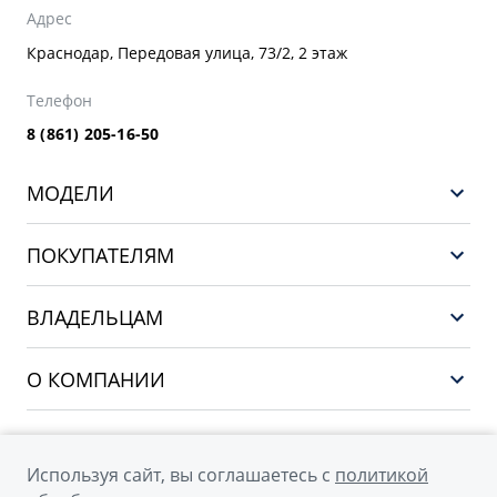
Адрес
Краснодар, Передовая улица, 73/2, 2 этаж
Телефон
8 (861) 205-16-50
МОДЕЛИ
GEELY EX5 ГИБРИД
ПОКУПАТЕЛЯМ
НОВЫЙ COOLRAY
Выбор и покупка
EX5
ВЛАДЕЛЬЦАМ
Финансы и услуги
PREFACE
Сервис
О КОМПАНИИ
CITYRAY
Поддержка
О бренде GEELY
ATLAS
О дилерском центре
OKAVANGO
Используя сайт, вы соглашаетесь с
политикой
Мы в соцсетях