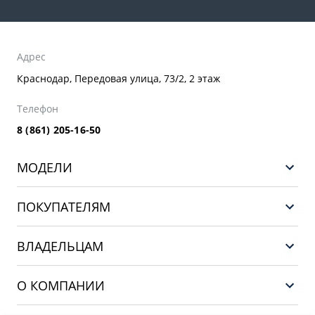
Адрес
Краснодар, Передовая улица, 73/2, 2 этаж
Телефон
8 (861) 205-16-50
МОДЕЛИ
GEELY EX5 ГИБРИД
ПОКУПАТЕЛЯМ
НОВЫЙ COOLRAY
Выбор и покупка
EX5
ВЛАДЕЛЬЦАМ
Финансы и услуги
PREFACE
Сервис
О КОМПАНИИ
CITYRAY
Поддержка
О бренде GEELY